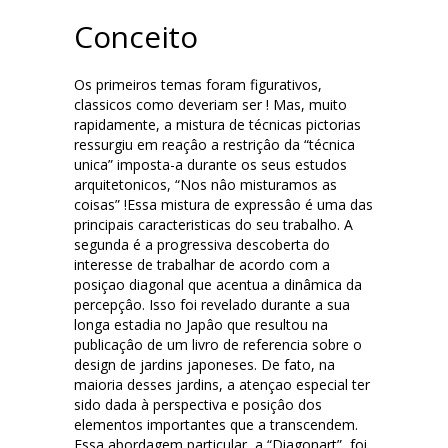
Conceito
Os primeiros temas foram figurativos,
classicos como deveriam ser ! Mas, muito
rapidamente, a mistura de técnicas pictorias
ressurgiu em reaçâo a restriçâo da “técnica
unica” imposta-a durante os seus estudos
arquitetonicos, “Nos nâo misturamos as
coisas” !Essa mistura de expressâo é uma das
principais caracteristicas do seu trabalho. A
segunda é a progressiva descoberta do
interesse de trabalhar de acordo com a
posiçao diagonal que acentua a dinâmica da
percepçâo. Isso foi revelado durante a sua
longa estadia no Japâo que resultou na
publicaçâo de um livro de referencia sobre o
design de jardins japoneses. De fato, na
maioria desses jardins, a atençao especial ter
sido dada à perspectiva e posiçâo dos
elementos importantes que a transcendem.
Essa abordagem particular, a “Diagonart”, foi