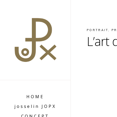
PORTRAIT
,
P
L’art
HOME
josselin JOPX
CONCEPT