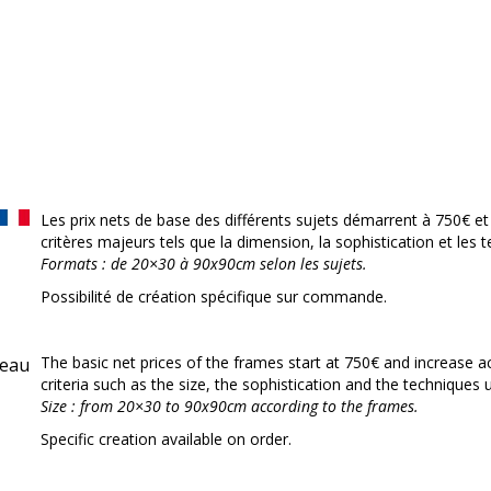
Les prix nets de base des différents sujets démarrent à 750€ e
critères majeurs tels que la dimension, la sophistication et les t
Formats : de 20×30 à 90x90cm selon les sujets.
Possibilité de création spécifique sur commande.
The basic net prices of the frames start at 750€ and increase
criteria such as the size, the sophistication and the techniques 
Size : from 20×30 to 90x90cm according to the frames.
Specific creation available on order.