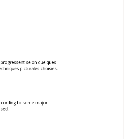
t progressent selon quelques
echniques picturales choisies.
 according to some major
used.