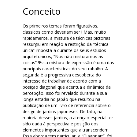
Conceito
Os primeiros temas foram figurativos,
classicos como deveriam ser ! Mas, muito
rapidamente, a mistura de técnicas pictorias
ressurgiu em reaçâo a restriçâo da “técnica
unica” imposta-a durante os seus estudos
arquitetonicos, “Nos nâo misturamos as
coisas” !Essa mistura de expressâo é uma das
principais caracteristicas do seu trabalho. A
segunda é a progressiva descoberta do
interesse de trabalhar de acordo com a
posiçao diagonal que acentua a dinâmica da
percepçâo. Isso foi revelado durante a sua
longa estadia no Japâo que resultou na
publicaçâo de um livro de referencia sobre o
design de jardins japoneses. De fato, na
maioria desses jardins, a atençao especial ter
sido dada à perspectiva e posiçâo dos
elementos importantes que a transcendem.
Essa abordagem particular, a “Diagonart”, foi