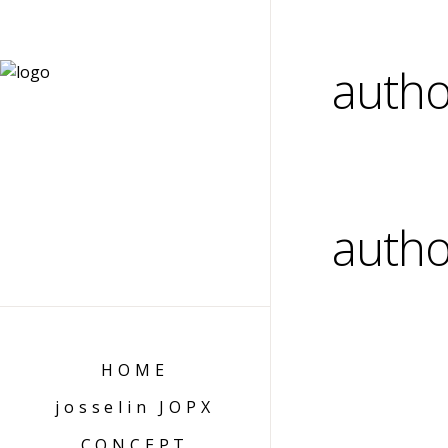
autho
autho
HOME
josselin JOPX
CONCEPT