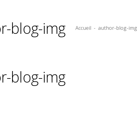
r-blog-img
Accueil
-
author-blog-img
r-blog-img