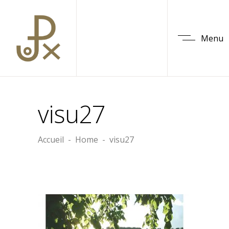
Menu
visu27
Accueil
-
Home
-
visu27