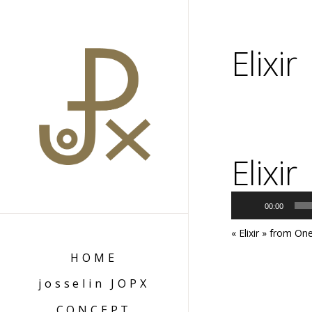
Elixir
Elixir
Lecteur
00:00
audio
« Elixir » from O
HOME
josselin JOPX
CONCEPT