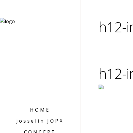
h12-i
h12-i
HOME
josselin JOPX
CONCEPT