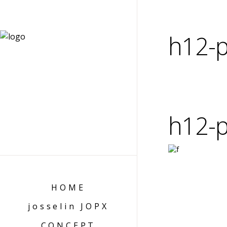
h12-p
h12-p
HOME
josselin JOPX
CONCEPT