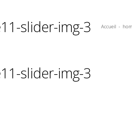
1-slider-img-3
Accueil
-
hom
1-slider-img-3