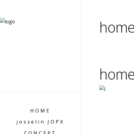
home1
home1
HOME
josselin JOPX
CONCEPT