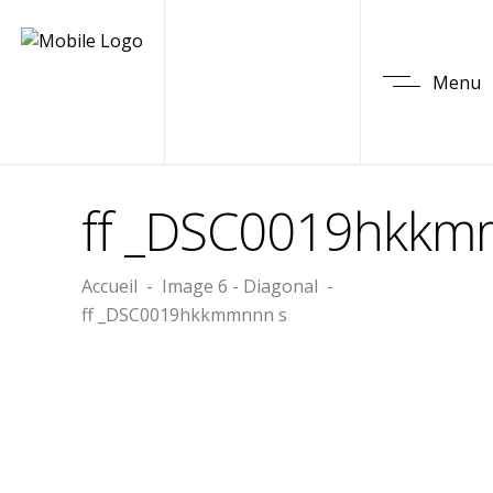
Menu
ff _DSC0019hkkm
Accueil
-
Image 6 - Diagonal
-
ff _DSC0019hkkmmnnn s