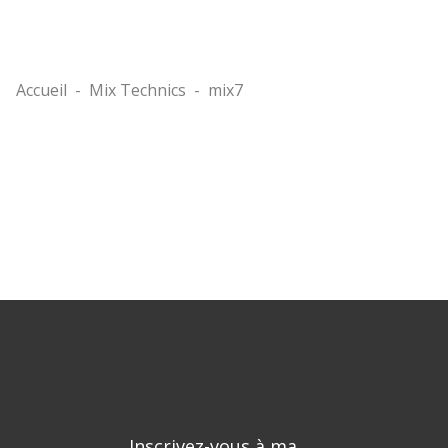
Accueil
-
Mix Technics
-
mix7
Inscrivez-vous à ma