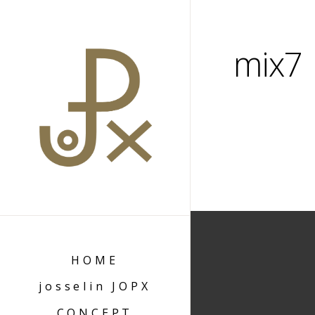
mix7
HOME
josselin JOPX
CONCEPT