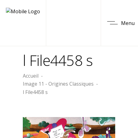
Menu
l File4458 s
Accueil
-
Image 11 - Origines Classiques
-
l File4458 s