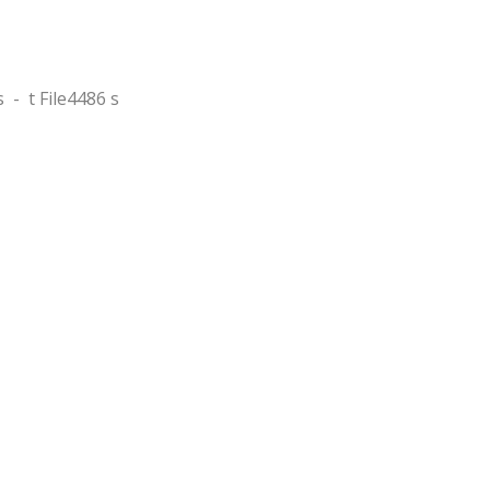
s
-
t File4486 s