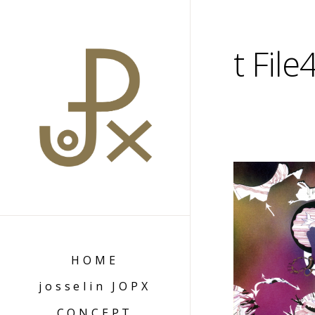
t File
HOME
josselin JOPX
CONCEPT