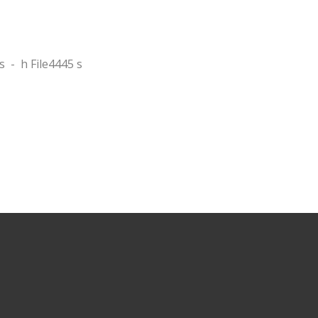
s
-
h File4445 s