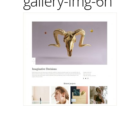
gallery-img-6h