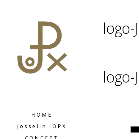
logo-
logo-
HOME
josselin JOPX
CONCEPT