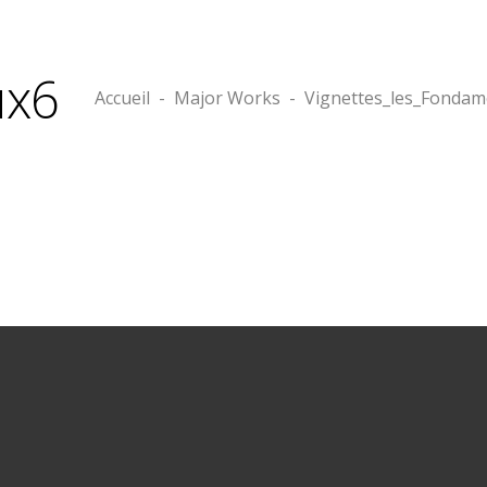
ux6
Accueil
-
Major Works
-
Vignettes_les_Fonda