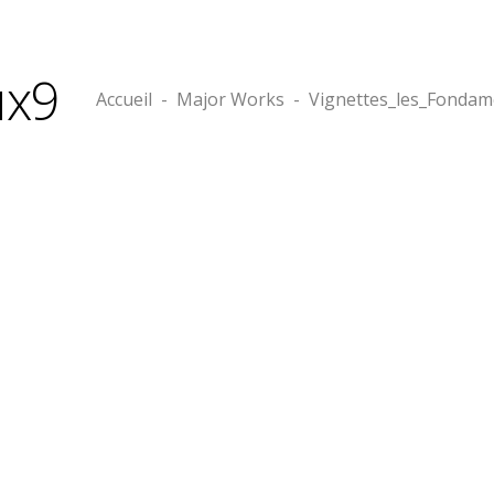
ux9
Accueil
-
Major Works
-
Vignettes_les_Fonda