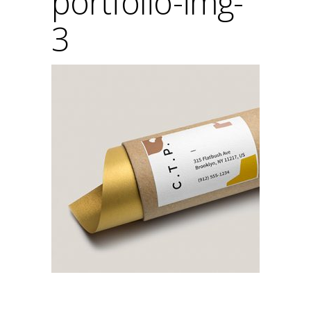
portfolio-img-
3