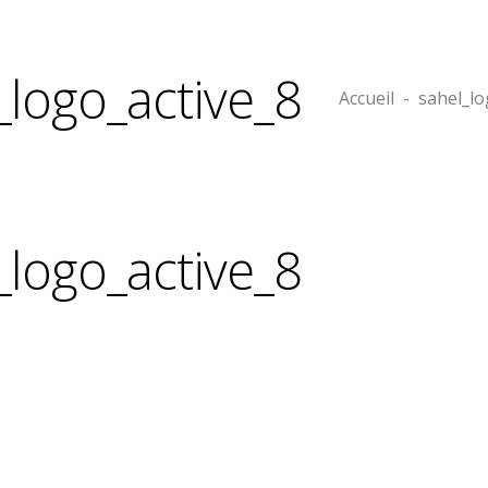
_logo_active_8
Accueil
-
sahel_lo
_logo_active_8