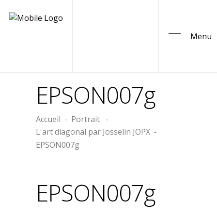
Menu
EPSON007g
Accueil
-
Portrait
-
L'art diagonal par Josselin JOPX
-
EPSON007g
EPSON007g